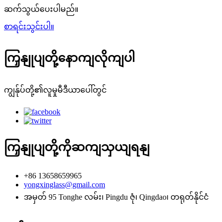
ဆက်သွယ်ပေးပါမည်။
စာရင်းသွင်းပါ။
ကြှနျုပျတို့နောကျလိုကျပါ
ကျွန်ုပ်တို့၏လူမှုမီဒီယာပေါ်တွင်
ကြှနျုပျတို့ကိုဆကျသှယျရနျ
+86 13658659965
yongxinglass@gmail.com
အမှတ် 95 Tonghe လမ်း၊ Pingdu ဇုံ၊ Qingdao၊ တရုတ်နိုင်ငံ