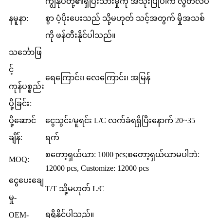
ကျွန်ုပ်တို့၏ရှိပြီးသားမှိုကို အသုံးပြုပါက လွတ်လပ်
နမူနာ:
စွာ ပံ့ပိုးပေးသည် သို့မဟုတ် သင့်အတွက် မှိုအသစ်
ကို ဖန်တီးနိုင်ပါသည်။
သင်္ဘောဖြ
င့်
ရေကြောင်း၊ လေကြောင်း၊ အမြန်
ကုန်ပစ္စည်း
ပို့ခြင်း:
ပို့ဆောင်
ငွေသွင်း/မူရင်း L/C လက်ခံရရှိပြီးနောက် 20~35
ချိန်:
ရက်
စတော့ရှယ်ယာ: 1000 pcs;စတော့ရှယ်ယာမပါဘဲ:
MOQ:
12000 pcs, Customize: 12000 pcs
ငွေပေးချေ
T/T သို့မဟုတ် L/C
မှု-
ရရှိနိုင်ပါသည်။
OEM-