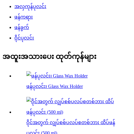
အလှကုန်ပုလင်း
ဖန်ကရား
ဖန်ခွက်
ဝိုင်ပုလင်း
အထူးအသားပေး ထုတ်ကုန်များ
ဖန်ပုလင်း၊ Glass Wax Holder
ဝိုင်အတွက် လျှပ်စစ်ပလပ်စတစ်ဘား ထိပ်ဖန်
ပုလင်း (500 ml)