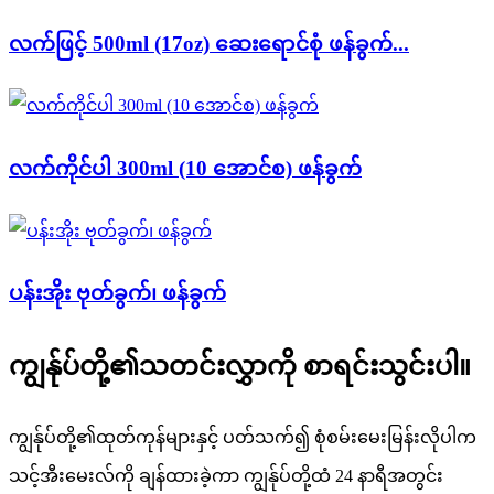
လက်ဖြင့် 500ml (17oz) ဆေးရောင်စုံ ဖန်ခွက်...
လက်ကိုင်ပါ 300ml (10 အောင်စ) ဖန်ခွက်
ပန်းအိုး ဗုတ်ခွက်၊ ဖန်ခွက်
ကျွန်ုပ်တို့၏သတင်းလွှာကို စာရင်းသွင်းပါ။
ကျွန်ုပ်တို့၏ထုတ်ကုန်များနှင့် ပတ်သက်၍ စုံစမ်းမေးမြန်းလိုပါက
သင့်အီးမေးလ်ကို ချန်ထားခဲ့ကာ ကျွန်ုပ်တို့ထံ 24 နာရီအတွင်း