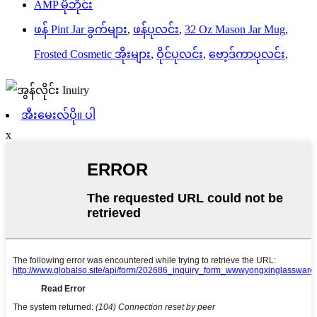
AMP မိုဘိုင်း
ဖန် Pint Jar ခွက်များ
,
ဖန်ပုလင်း
,
32 Oz Mason Jar Mug
,
Frosted Cosmetic အိုးများ
,
ဝိုင်ပုလင်း
,
ဗော့ဒ်ကာပုလင်း
,
အီးမေးလ်ပို။ ပါ
x