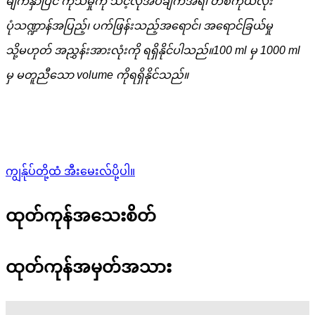
မျက်နှာပြင် ကုသမှုကို သင့်လိုအပ်ချက်အရ၊ တစ်ကိုယ်လုံး
ပုံသဏ္ဍာန်အပြည့်၊ ပက်ဖြန်းသည့်အရောင်၊ အရောင်ခြယ်မှု
သို့မဟုတ် အညွှန်းအားလုံးကို ရရှိနိုင်ပါသည်။100 ml မှ 1000 ml
မှ မတူညီသော volume ကိုရရှိနိုင်သည်။
ကျွန်ုပ်တို့ထံ အီးမေးလ်ပို့ပါ။
ထုတ်ကုန်အသေးစိတ်
ထုတ်ကုန်အမှတ်အသား