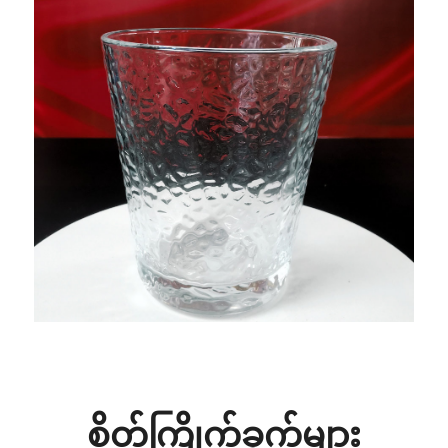
စိတ်ကြိုက်ခွက်များ