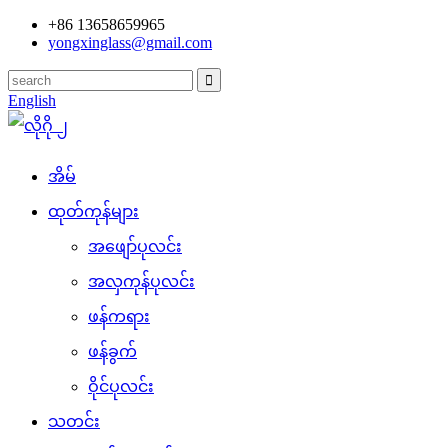
+86 13658659965
yongxinglass@gmail.com
English
အိမ်
ထုတ်ကုန်များ
အဖျော်ပုလင်း
အလှကုန်ပုလင်း
ဖန်ကရား
ဖန်ခွက်
ဝိုင်ပုလင်း
သတင်း