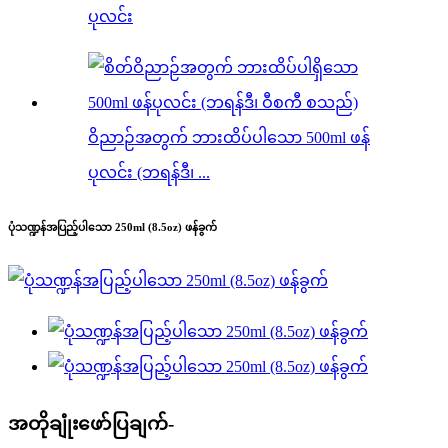
ပုလင်း
ဝိညာဉ်အတွက် ဘားထိပ်ပါသော 500ml ဖန်
ပုလင်း (ဘရန်ဒီ၊ ...
ပုံသဏ္ဍန်အပြည့်ပါသော 250ml (8.5oz) ဖန်ခွက်
အတိုချုံးဖော်ပြချက်-