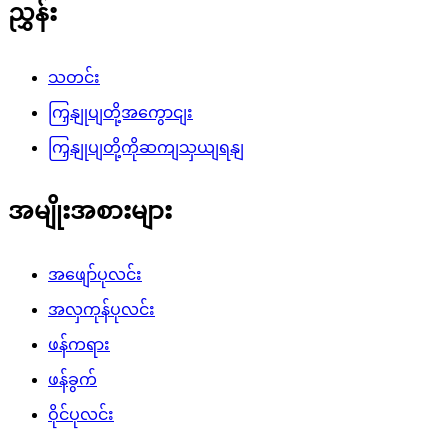
ညွှန်း
သတင်း
ကြှနျုပျတို့အကွောငျး
ကြှနျုပျတို့ကိုဆကျသှယျရနျ
အမျိုးအစားများ
အဖျော်ပုလင်း
အလှကုန်ပုလင်း
ဖန်ကရား
ဖန်ခွက်
ဝိုင်ပုလင်း