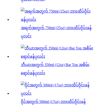
အရက်အတွက် 750ml (25oz) ဘားထိပ်ဝိုင်းဖန်
ပုလင်း
ဘီယာအတွက် 350ml (12oz) Bar Top အစိမ်း
ရောင်ဖန်ပုလင်း
ဝိုင်အတွက် 500ml (17oz) ဘားထိပ်ဝိုင်းဖန်