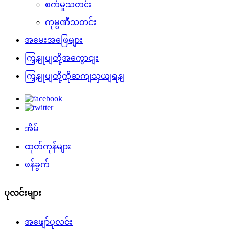
စက်မှုသတင်း
ကုမ္ပဏီသတင်း
အမေးအဖြေများ
ကြှနျုပျတို့အကွောငျး
ကြှနျုပျတို့ကိုဆကျသှယျရနျ
အိမ်
ထုတ်ကုန်များ
ဖန်ခွက်
ပုလင်းများ
အဖျော်ပုလင်း