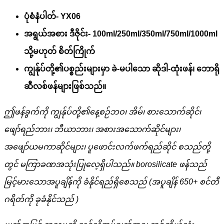
ပုံစံနံပါတ်- YX06
အရွယ်အစား ဒီဇိုင်း- 100ml/250ml/350ml/750ml/1000ml
သို့မဟုတ် စိတ်ကြိုက်
ကျွန်ုပ်တို့၏ပစ္စည်းများမှာ ခဲ-မပါသော ဆိုဒါ-ထုံးဖန်၊ ဘောရို
ဆီလစ်ဖန်များဖြစ်သည်။
ဤဖန်ခွက်ကို ကျွန်ုပ်တို့၏နေ့စဉ်ဘဝ၊ အိမ်၊ စားသောက်ဆိုင်၊
ဖျော်ရည်ဘား၊ ဘီယာဘား၊ အစားအသောက်ဆိုင်များ၊
အဖျော်ယမကာဆိုင်များ၊ ပူဖောင်းလက်ဖက်ရည်ဆိုင် စသည်တို့
တွင် မကြာခဏအသုံးပြုလေ့ရှိပါသည်။ borosilicate ဖန်သည်
မြင့်မားသောအပူချိန်ကို ခံနိုင်ရည်ရှိစေသည် (အပူချိန် 650+ စင်တီ
ဂရိတ်ကို ခုခံနိုင်သည် )