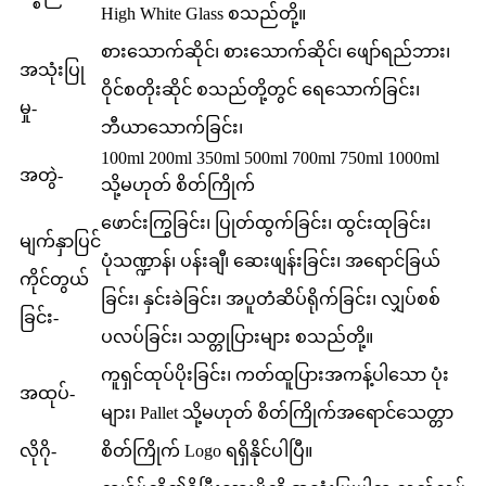
High White Glass စသည်တို့။
စားသောက်ဆိုင်၊ စားသောက်ဆိုင်၊ ဖျော်ရည်ဘား၊
အသုံးပြု
ဝိုင်စတိုးဆိုင် စသည်တို့တွင် ရေသောက်ခြင်း၊
မှု-
ဘီယာသောက်ခြင်း၊
100ml 200ml 350ml 500ml 700ml 750ml 1000ml
အတွဲ-
သို့မဟုတ် စိတ်ကြိုက်
ဖောင်းကြွခြင်း၊ ပြုတ်ထွက်ခြင်း၊ ထွင်းထုခြင်း၊
မျက်နှာပြင်
ပုံသဏ္ဍာန်၊ ပန်းချီ၊ ဆေးဖျန်းခြင်း၊ အရောင်ခြယ်
ကိုင်တွယ်
ခြင်း၊ နှင်းခဲခြင်း၊ အပူတံဆိပ်ရိုက်ခြင်း၊ လျှပ်စစ်
ခြင်း-
ပလပ်ခြင်း၊ သတ္တုပြားများ စသည်တို့။
ကူရှင်ထုပ်ပိုးခြင်း၊ ကတ်ထူပြားအကန့်ပါသော ပုံး
အထုပ်-
များ၊ Pallet သို့မဟုတ် စိတ်ကြိုက်အရောင်သေတ္တာ
လိုဂို-
စိတ်ကြိုက် Logo ရရှိနိုင်ပါပြီ။