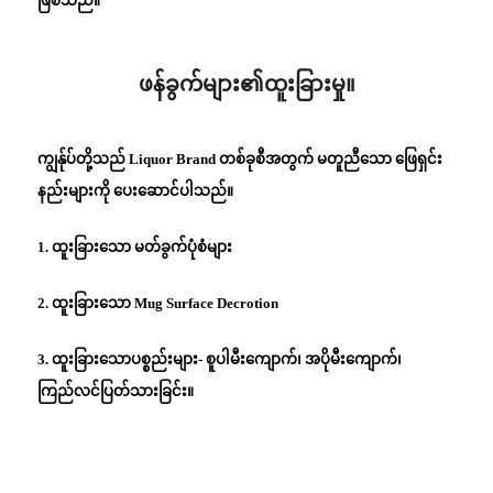
ဖြစ်သည်။
ဖန်ခွက်များ၏ထူးခြားမှု။
ကျွန်ုပ်တို့သည် Liquor Brand တစ်ခုစီအတွက် မတူညီသော ဖြေရှင်း
နည်းများကို ပေးဆောင်ပါသည်။
1. ထူးခြားသော မတ်ခွက်ပုံစံများ
2. ထူးခြားသော Mug Surface Decrotion
3. ထူးခြားသောပစ္စည်းများ- စူပါမီးကျောက်၊ အပိုမီးကျောက်၊
ကြည်လင်ပြတ်သားခြင်း။