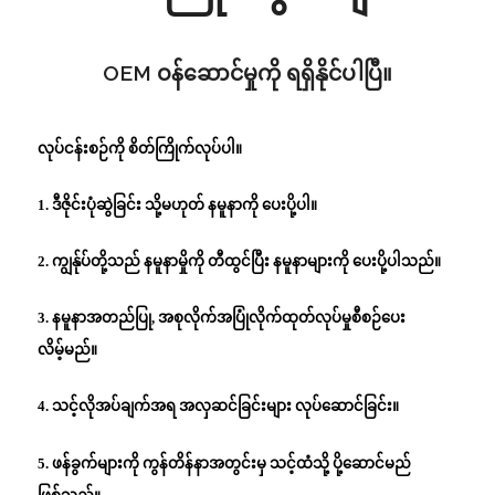
OEM ဝန်ဆောင်မှုကို ရရှိနိုင်ပါပြီ။
လုပ်ငန်းစဉ်ကို စိတ်ကြိုက်လုပ်ပါ။
1. ဒီဇိုင်းပုံဆွဲခြင်း သို့မဟုတ် နမူနာကို ပေးပို့ပါ။
2. ကျွန်ုပ်တို့သည် နမူနာမှိုကို တီထွင်ပြီး နမူနာများကို ပေးပို့ပါသည်။
3. နမူနာအတည်ပြု, အစုလိုက်အပြုံလိုက်ထုတ်လုပ်မှုစီစဉ်ပေး
လိမ့်မည်။
4. သင့်လိုအပ်ချက်အရ အလှဆင်ခြင်းများ လုပ်ဆောင်ခြင်း။
5. ဖန်ခွက်များကို ကွန်တိန်နာအတွင်းမှ သင့်ထံသို့ ပို့ဆောင်မည်