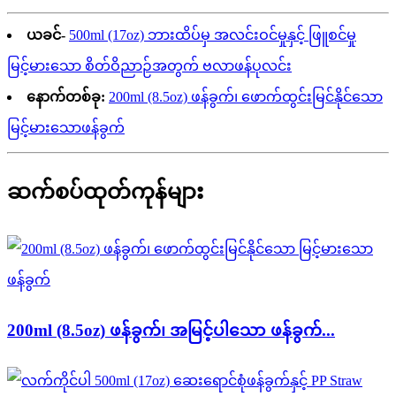
ယခင်-
500ml (17oz) ဘားထိပ်မှ အလင်းဝင်မှုနှင့် ဖြူစင်မှု
မြင့်မားသော စိတ်ဝိညာဉ်အတွက် ဗလာဖန်ပုလင်း
နောက်တစ်ခု:
200ml (8.5oz) ဖန်ခွက်၊ ဖောက်ထွင်းမြင်နိုင်သော
မြင့်မားသောဖန်ခွက်
ဆက်စပ်ထုတ်ကုန်များ
200ml (8.5oz) ဖန်ခွက်၊ အမြင့်ပါသော ဖန်ခွက်...