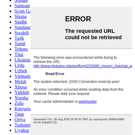
Somali
Samoan
Scots Gaelic
Shona
Sindhi
Sundanese
Swahili
Tajik
Tamil
Telugu
Thai
Ukrainian
Urdu
Uzbek
Vietnamese
Welsh
Xhosa
Yiddish
Yoruba
Zulu
Kinyarwanda
Tatar
Oriya
Turkmen
Uyghur