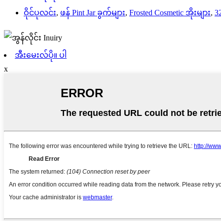
ဝိုင်ပုလင်း
,
ဖန် Pint Jar ခွက်များ
,
Frosted Cosmetic အိုးများ
,
3
အီးမေးလ်ပို။ ပါ
x