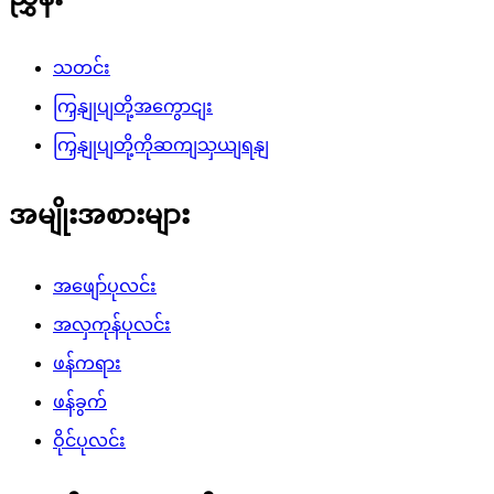
သတင်း
ကြှနျုပျတို့အကွောငျး
ကြှနျုပျတို့ကိုဆကျသှယျရနျ
အမျိုးအစားများ
အဖျော်ပုလင်း
အလှကုန်ပုလင်း
ဖန်ကရား
ဖန်ခွက်
ဝိုင်ပုလင်း