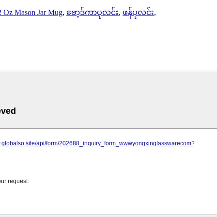
2 Oz Mason Jar Mug
,
ဗော့ဒ်ကာပုလင်း
,
ဖန်ပုလင်း
,