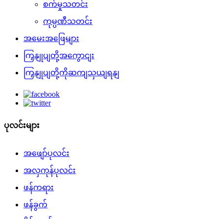
စက်မှုသတင်း
ကုမ္ပဏီသတင်း
အမေးအဖြေများ
ကြှနျုပျတို့အကွောငျး
ကြှနျုပျတို့ကိုဆကျသှယျရနျ
ပုလင်းများ
အဖျော်ပုလင်း
အလှကုန်ပုလင်း
ဖန်ကရား
ဖန်ခွက်