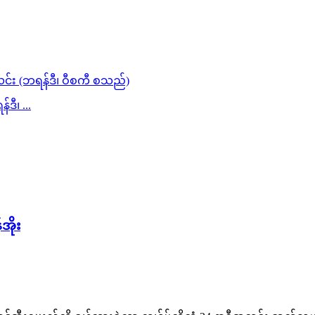
ီ၊ ...
အိုး