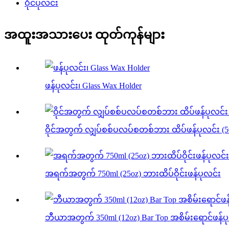
ဝိုင်ပုလင်း
အထူးအသားပေး ထုတ်ကုန်များ
ဖန်ပုလင်း၊ Glass Wax Holder
ဝိုင်အတွက် လျှပ်စစ်ပလပ်စတစ်ဘား ထိပ်ဖန်ပုလင်း (5
အရက်အတွက် 750ml (25oz) ဘားထိပ်ဝိုင်းဖန်ပုလင်း
ဘီယာအတွက် 350ml (12oz) Bar Top အစိမ်းရောင်ဖန်ပ