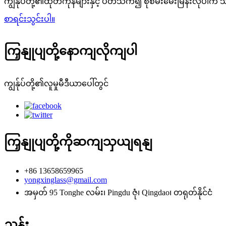
ကျွန်ုပ်တို့၏ထုတ်ကုန်များနှင့် ပတ်သက်၍ စုံစမ်းမေးမြန်းလိုပါက
စာရင်းသွင်းပါ။
ကြှနျုပျတို့နောကျလိုကျပါ
ကျွန်ုပ်တို့၏လူမှုမီဒီယာပေါ်တွင်
ကြှနျုပျတို့ကိုဆကျသှယျရနျ
+86 13658659965
yongxinglass@gmail.com
အမှတ် 95 Tonghe လမ်း၊ Pingdu ဇုံ၊ Qingdao၊ တရုတ်နိုင်ငံ
ညွှန်း