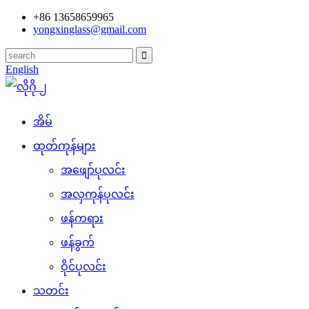
+86 13658659965
yongxinglass@gmail.com
English
အိမ်
ထုတ်ကုန်များ
အဖျော်ပုလင်း
အလှကုန်ပုလင်း
ဖန်ကရား
ဖန်ခွက်
ဝိုင်ပုလင်း
သတင်း