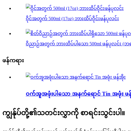
ဝိုင်အတွက် 500ml (17oz) ဘားထိပ်ဝိုင်းဖန်ပုလင်း
ဝိညာဉ်အတွက် ဘားထိပ်ပါသော 500ml ဖန်ပုလင်း (ဘရန်ဒ
ဖန်ကရား
ဝက်အူအဖုံးပါသော အနက်ရောင် Tin အဖုံး ဖန်
ကျွန်ုပ်တို့၏သတင်းလွှာကို စာရင်းသွင်းပါ။