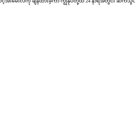
 သင့်အီးမေးလ်ကို ချန်ထားခဲ့ကာ ကျွန်ုပ်တို့ထံ 24 နာရီအတွင်း ဆက်