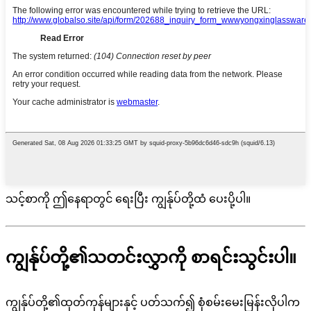
သင့်စာကို ဤနေရာတွင် ရေးပြီး ကျွန်ုပ်တို့ထံ ပေးပို့ပါ။
ကျွန်ုပ်တို့၏သတင်းလွှာကို စာရင်းသွင်းပါ။
ကျွန်ုပ်တို့၏ထုတ်ကုန်များနှင့် ပတ်သက်၍ စုံစမ်းမေးမြန်းလိုပါက