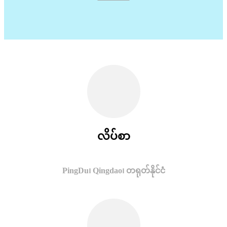
လိပ်စာ
PingDu၊ Qingdao၊ တရုတ်နိုင်ငံ