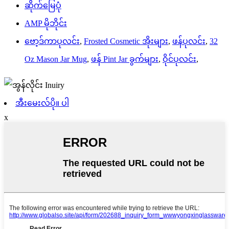
ဆိုက်မြေပုံ
AMP မိုဘိုင်း
ဗော့ဒ်ကာပုလင်း
,
Frosted Cosmetic အိုးများ
,
ဖန်ပုလင်း
,
32
Oz Mason Jar Mug
,
ဖန် Pint Jar ခွက်များ
,
ဝိုင်ပုလင်း
,
အီးမေးလ်ပို။ ပါ
x