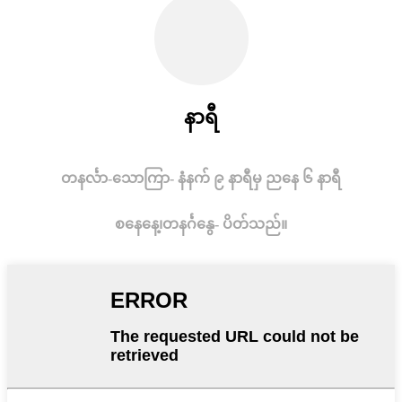
နာရီ
တနင်္လာ-သောကြာ- နံနက် ၉ နာရီမှ ညနေ ၆ နာရီ
စနေနေ့၊
တနင်္ဂနွေ- ပိတ်သည်။