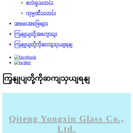
စက်မှုသတင်း
ကုမ္ပဏီသတင်း
အမေးအဖြေများ
ကြှနျုပျတို့အကွောငျး
ကြှနျုပျတို့ကိုဆကျသှယျရနျ
ကြှနျုပျတို့ကိုဆကျသှယျရနျ
Qiteng Yongxin Glass Co.,
Ltd.