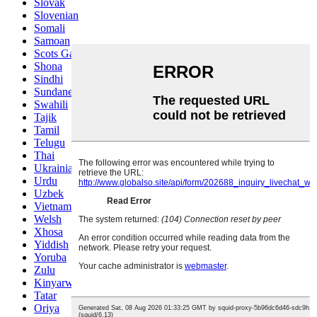
Slovak
Slovenian
Somali
Samoan
Scots Gaelic
Shona
Sindhi
Sundanese
Swahili
Tajik
Tamil
Telugu
Thai
Ukrainian
Urdu
Uzbek
Vietnamese
Welsh
Xhosa
Yiddish
Yoruba
Zulu
Kinyarwanda
Tatar
Oriya