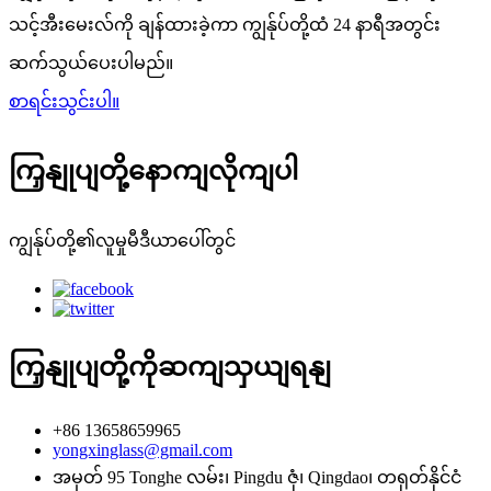
သင့်အီးမေးလ်ကို ချန်ထားခဲ့ကာ ကျွန်ုပ်တို့ထံ 24 နာရီအတွင်း
ဆက်သွယ်ပေးပါမည်။
စာရင်းသွင်းပါ။
ကြှနျုပျတို့နောကျလိုကျပါ
ကျွန်ုပ်တို့၏လူမှုမီဒီယာပေါ်တွင်
ကြှနျုပျတို့ကိုဆကျသှယျရနျ
+86 13658659965
yongxinglass@gmail.com
အမှတ် 95 Tonghe လမ်း၊ Pingdu ဇုံ၊ Qingdao၊ တရုတ်နိုင်ငံ