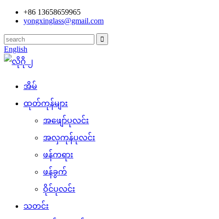
+86 13658659965
yongxinglass@gmail.com
English
အိမ်
ထုတ်ကုန်များ
အဖျော်ပုလင်း
အလှကုန်ပုလင်း
ဖန်ကရား
ဖန်ခွက်
ဝိုင်ပုလင်း
သတင်း