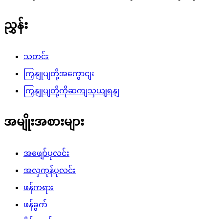
ညွှန်း
သတင်း
ကြှနျုပျတို့အကွောငျး
ကြှနျုပျတို့ကိုဆကျသှယျရနျ
အမျိုးအစားများ
အဖျော်ပုလင်း
အလှကုန်ပုလင်း
ဖန်ကရား
ဖန်ခွက်