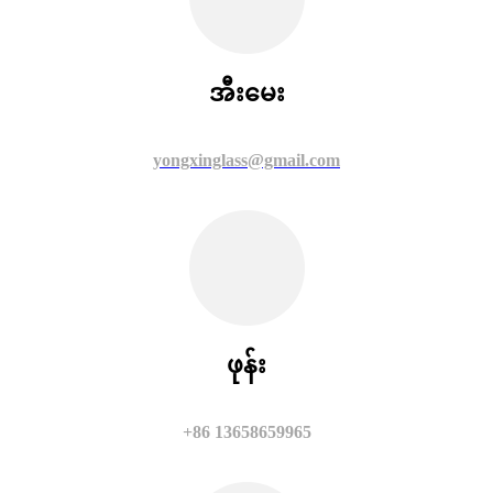
အီးမေး
yongxinglass@gmail.com
ဖုန်း
+86 13658659965