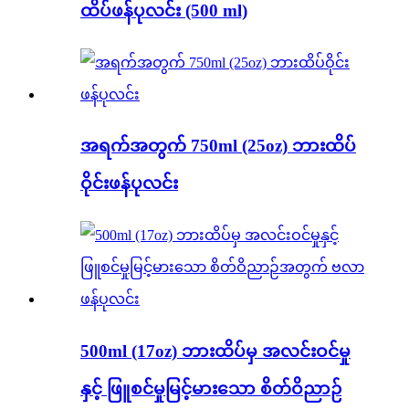
ထိပ်ဖန်ပုလင်း (500 ml)
အရက်အတွက် 750ml (25oz) ဘားထိပ်
ဝိုင်းဖန်ပုလင်း
500ml (17oz) ဘားထိပ်မှ အလင်းဝင်မှု
နှင့် ဖြူစင်မှုမြင့်မားသော စိတ်ဝိညာဉ်