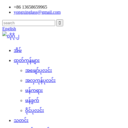
+86 13658659965
yongxinglass@gmail.com
English
အိမ်
ထုတ်ကုန်များ
အဖျော်ပုလင်း
အလှကုန်ပုလင်း
ဖန်ကရား
ဖန်ခွက်
ဝိုင်ပုလင်း
သတင်း