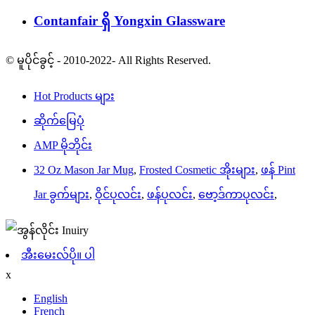
Contanfair ရှိ Yongxin Glassware
© မူပိုင်ခွင့် - 2010-2022- All Rights Reserved.
Hot Products များ
ဆိုက်မြေပုံ
AMP မိုဘိုင်း
32 Oz Mason Jar Mug
,
Frosted Cosmetic အိုးများ
,
ဖန် Pint
Jar ခွက်များ
,
ဝိုင်ပုလင်း
,
ဖန်ပုလင်း
,
ဗော့ဒ်ကာပုလင်း
,
အီးမေးလ်ပို။ ပါ
x
English
French