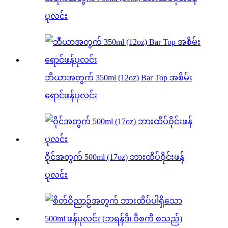
ပုလင်း
ဘီယာအတွက် 350ml (12oz) Bar Top အစိမ်း
ရောင်ဖန်ပုလင်း
ဝိုင်အတွက် 500ml (17oz) ဘားထိပ်ဝိုင်းဖန်
ပုလင်း