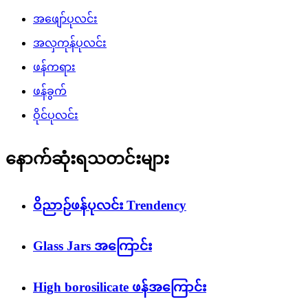
အဖျော်ပုလင်း
အလှကုန်ပုလင်း
ဖန်ကရား
ဖန်ခွက်
ဝိုင်ပုလင်း
နောက်ဆုံးရသတင်းများ
ဝိညာဉ်ဖန်ပုလင်း Trendency
Glass Jars အကြောင်း
High borosilicate ဖန်အကြောင်း