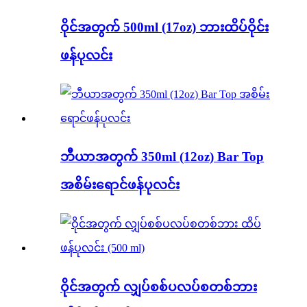
ဝိုင်အတွက် 500ml (17oz) ဘားထိပ်ဝိုင်း
ဖန်ပုလင်း
ဘီယာအတွက် 350ml (12oz) Bar Top
အစိမ်းရောင်ဖန်ပုလင်း
ဝိုင်အတွက် လျှပ်စစ်ပလပ်စတစ်ဘား