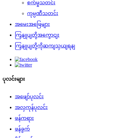
စက်မှုသတင်း
ကုမ္ပဏီသတင်း
အမေးအဖြေများ
ကြှနျုပျတို့အကွောငျး
ကြှနျုပျတို့ကိုဆကျသှယျရနျ
ပုလင်းများ
အဖျော်ပုလင်း
အလှကုန်ပုလင်း
ဖန်ကရား
ဖန်ခွက်