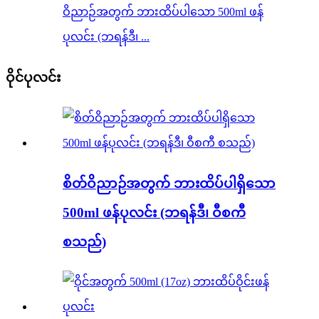
ဝိညာဉ်အတွက် ဘားထိပ်ပါသော 500ml ဖန်
ပုလင်း (ဘရန်ဒီ၊ ...
ဝိုင်ပုလင်း
စိတ်ဝိညာဉ်အတွက် ဘားထိပ်ပါရှိသော
500ml ဖန်ပုလင်း (ဘရန်ဒီ၊ ဝီစကီ
စသည်)