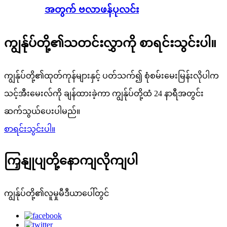
အတွက် ဗလာဖန်ပုလင်း
ကျွန်ုပ်တို့၏သတင်းလွှာကို စာရင်းသွင်းပါ။
ကျွန်ုပ်တို့၏ထုတ်ကုန်များနှင့် ပတ်သက်၍ စုံစမ်းမေးမြန်းလိုပါက
သင့်အီးမေးလ်ကို ချန်ထားခဲ့ကာ ကျွန်ုပ်တို့ထံ 24 နာရီအတွင်း
ဆက်သွယ်ပေးပါမည်။
စာရင်းသွင်းပါ။
ကြှနျုပျတို့နောကျလိုကျပါ
ကျွန်ုပ်တို့၏လူမှုမီဒီယာပေါ်တွင်