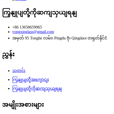
ကြှနျုပျတို့ကိုဆကျသှယျရနျ
+86 13658659965
yongxinglass@gmail.com
အမှတ် 95 Tonghe လမ်း၊ Pingdu ဇုံ၊ Qingdao၊ တရုတ်နိုင်ငံ
ညွှန်း
သတင်း
ကြှနျုပျတို့အကွောငျး
ကြှနျုပျတို့ကိုဆကျသှယျရနျ
အမျိုးအစားများ