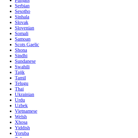
Punjabi
Serbian
Sesotho
Sinhala
Slovak
Slovenian
Somali
Samoan
Scots Gaelic
Shona
Sindhi
Sundanese
Swahili
Tajik
Tamil
Telugu
Thai
Ukrainian
Urdu
Uzbek
Vietnamese
Welsh
Xhosa
Yiddish
Yoruba