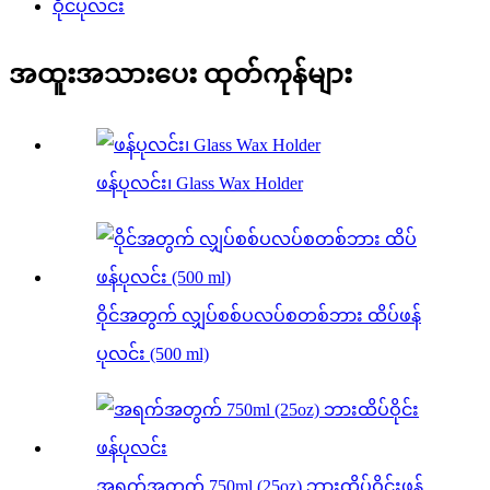
ဝိုင်ပုလင်း
အထူးအသားပေး ထုတ်ကုန်များ
ဖန်ပုလင်း၊ Glass Wax Holder
ဝိုင်အတွက် လျှပ်စစ်ပလပ်စတစ်ဘား ထိပ်ဖန်
ပုလင်း (500 ml)
အရက်အတွက် 750ml (25oz) ဘားထိပ်ဝိုင်းဖန်