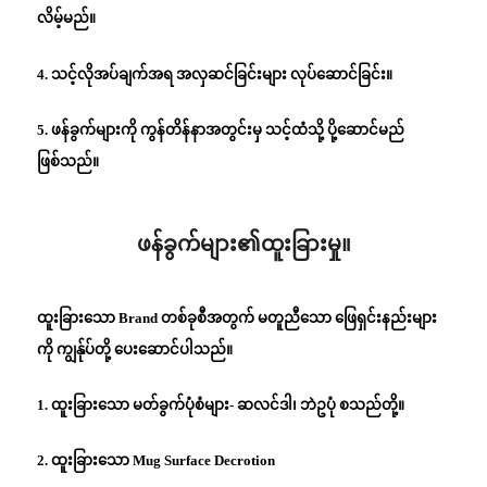
လိမ့်မည်။
4. သင့်လိုအပ်ချက်အရ အလှဆင်ခြင်းများ လုပ်ဆောင်ခြင်း။
5. ဖန်ခွက်များကို ကွန်တိန်နာအတွင်းမှ သင့်ထံသို့ ပို့ဆောင်မည်
ဖြစ်သည်။
ဖန်ခွက်များ၏ထူးခြားမှု။
ထူးခြားသော Brand တစ်ခုစီအတွက် မတူညီသော ဖြေရှင်းနည်းများ
ကို ကျွန်ုပ်တို့ ပေးဆောင်ပါသည်။
1. ထူးခြားသော မတ်ခွက်ပုံစံများ- ဆလင်ဒါ၊ ဘဲဥပုံ စသည်တို့။
2. ထူးခြားသော Mug Surface Decrotion