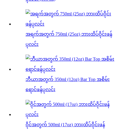
အရက်အတွက် 750ml (25oz) ဘားထိပ်ဝိုင်းဖန်
ပုလင်း
ဘီယာအတွက် 350ml (12oz) Bar Top အစိမ်း
ရောင်ဖန်ပုလင်း
ဝိုင်အတွက် 500ml (17oz) ဘားထိပ်ဝိုင်းဖန်