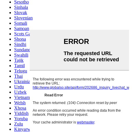
Sesotho
Sinhala
Slovak
Slovenian
Somali
Samoan
Scots Gaelic
Shona
Sindhi
Sundanese
Swahili
Tajik
Tamil
Telugu
Thai
Ukrainian
Urdu
Uzbek
Vietnamese
Welsh
Xhosa
Yiddish
Yoruba
Zulu
Kinyarwanda