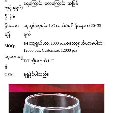
ရေကြောင်း၊ လေကြောင်း၊ အမြန်
ကုန်ပစ္စည်း
ပို့ခြင်း:
ပို့ဆောင်
ငွေသွင်း/မူရင်း L/C လက်ခံရရှိပြီးနောက် 20~35
ချိန်:
ရက်
စတော့ရှယ်ယာ: 1000 pcs;စတော့ရှယ်ယာမပါဘဲ:
MOQ:
12000 pcs, Customize: 12000 pcs
ငွေပေးချေ
T/T သို့မဟုတ် L/C
မှု-
ရရှိနိုင်ပါသည်။
OEM-