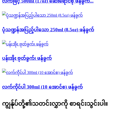
လက်ဖြင့် 500ml (17oz) ဆေးရောင်စုံ ဖန်ခွက်...
ပုံသဏ္ဍန်အပြည့်ပါသော 250ml (8.5oz) ဖန်ခွက်
ပန်းအိုး ဗုတ်ခွက်၊ ဖန်ခွက်
လက်ကိုင်ပါ 300ml (10 အောင်စ) ဖန်ခွက်
ကျွန်ုပ်တို့၏သတင်းလွှာကို စာရင်းသွင်းပါ။