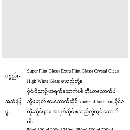
Super Flint Glass၊ Extra Flint Glass၊ Crystal Clear၊
ပစ္စည်း-
High White Glass စသည်တို့။
ဝိုင်/ဝိညာဉ်/အရက်သောက်ပါ၊ ဘီယာသောက်ပါ
အသုံးပြု
သို့မဟုတ် စားသောက်ဆိုင်၊ canteen၊ Juice bar၊ ဝိုင်စ
မှု-
တိုးဆိုင်များ၊ အရက်ဆိုင် စသည်တို့တွင် သောက်
ပါ။
50ml 100ml 200ml 250ml 350ml 500ml 700ml