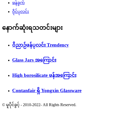
ဖန်ခွက်
ဝိုင်ပုလင်း
နောက်ဆုံးရသတင်းများ
ဝိညာဉ်ဖန်ပုလင်း Trendency
Glass Jars အကြောင်း
High borosilicate ဖန်အကြောင်း
Contanfair ရှိ Yongxin Glassware
© မူပိုင်ခွင့် - 2010-2022- All Rights Reserved.