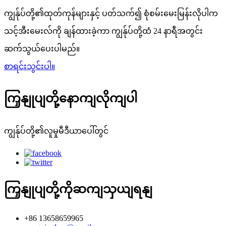
ကျွန်ုပ်တို့၏ထုတ်ကုန်များနှင့် ပတ်သက်၍ စုံစမ်းမေးမြန်းလိုပါက
သင့်အီးမေးလ်ကို ချန်ထားခဲ့ကာ ကျွန်ုပ်တို့ထံ 24 နာရီအတွင်း
ဆက်သွယ်ပေးပါမည်။
စာရင်းသွင်းပါ။
ကြှနျုပျတို့နောကျလိုကျပါ
ကျွန်ုပ်တို့၏လူမှုမီဒီယာပေါ်တွင်
ကြှနျုပျတို့ကိုဆကျသှယျရနျ
+86 13658659965