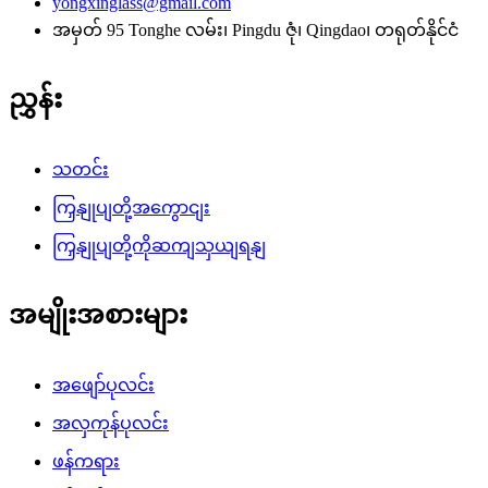
yongxinglass@gmail.com
အမှတ် 95 Tonghe လမ်း၊ Pingdu ဇုံ၊ Qingdao၊ တရုတ်နိုင်ငံ
ညွှန်း
သတင်း
ကြှနျုပျတို့အကွောငျး
ကြှနျုပျတို့ကိုဆကျသှယျရနျ
အမျိုးအစားများ
အဖျော်ပုလင်း
အလှကုန်ပုလင်း
ဖန်ကရား