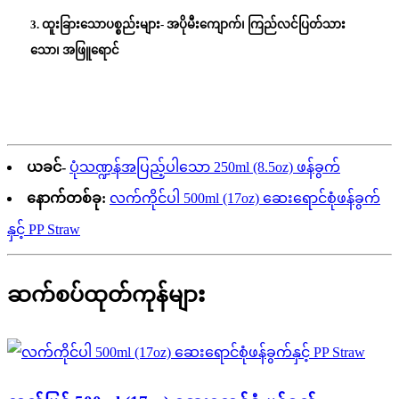
3. ထူးခြားသောပစ္စည်းများ- အပိုမီးကျောက်၊ ကြည်လင်ပြတ်သား
သော၊ အဖြူရောင်
ယခင်-
ပုံသဏ္ဍန်အပြည့်ပါသော 250ml (8.5oz) ဖန်ခွက်
နောက်တစ်ခု:
လက်ကိုင်ပါ 500ml (17oz) ဆေးရောင်စုံဖန်ခွက်
နှင့် PP Straw
ဆက်စပ်ထုတ်ကုန်များ