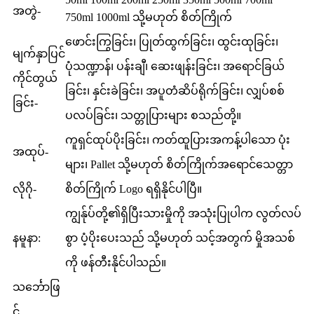
အတွဲ-
750ml 1000ml သို့မဟုတ် စိတ်ကြိုက်
ဖောင်းကြွခြင်း၊ ပြုတ်ထွက်ခြင်း၊ ထွင်းထုခြင်း၊
မျက်နှာပြင်
ပုံသဏ္ဍာန်၊ ပန်းချီ၊ ဆေးဖျန်းခြင်း၊ အရောင်ခြယ်
ကိုင်တွယ်
ခြင်း၊ နှင်းခဲခြင်း၊ အပူတံဆိပ်ရိုက်ခြင်း၊ လျှပ်စစ်
ခြင်း-
ပလပ်ခြင်း၊ သတ္တုပြားများ စသည်တို့။
ကူရှင်ထုပ်ပိုးခြင်း၊ ကတ်ထူပြားအကန့်ပါသော ပုံး
အထုပ်-
များ၊ Pallet သို့မဟုတ် စိတ်ကြိုက်အရောင်သေတ္တာ
လိုဂို-
စိတ်ကြိုက် Logo ရရှိနိုင်ပါပြီ။
ကျွန်ုပ်တို့၏ရှိပြီးသားမှိုကို အသုံးပြုပါက လွတ်လပ်
နမူနာ:
စွာ ပံ့ပိုးပေးသည် သို့မဟုတ် သင့်အတွက် မှိုအသစ်
ကို ဖန်တီးနိုင်ပါသည်။
သင်္ဘောဖြ
င့်