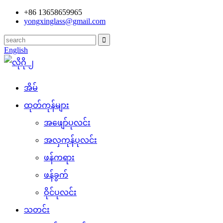
+86 13658659965
yongxinglass@gmail.com
English
အိမ်
ထုတ်ကုန်များ
အဖျော်ပုလင်း
အလှကုန်ပုလင်း
ဖန်ကရား
ဖန်ခွက်
ဝိုင်ပုလင်း
သတင်း