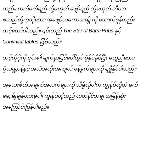
သည်။ လက်ဖက်ရည် သို့မဟုတ် ဖျော်ရည် သို့မဟုတ် ဘီယာ
စသည်တို့ကဲ့သို့သော အဖျော်ယမကာအချို့ကို သောက်ရန်လည်း
သင့်တော်ပါသည်။ ၎င်းသည် The Star of Bars၊ Pubs နှင့်
Convivial tables ဖြစ်သည်။
သင့်လိုဂိုကို ၎င်း၏ မျက်နှာပြင်ပေါ်တွင် ပုံနှိပ်နိုင်ပြီး မတူညီသော
ပုံသဏ္ဍာန်နှင့် အသံအတိုးအကျယ် ဖန်ခွက်များကို ရရှိနိုင်ပါသည်။
အသေးစိတ်အချက်အလက်များကို သိရှိလိုပါက ကျွန်ုပ်တို့ထံ မက်
ဆေ့ခ်ျချန်ထားခဲ့ပါ၊ ကျွန်ုပ်တို့သည် တတ်နိုင်သမျှ အမြန်ဆုံး
အကြောင်းပြန်ပါမည်။