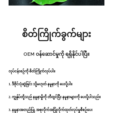
စိတ်ကြိုက်ခွက်များ
OEM ဝန်ဆောင်မှုကို ရရှိနိုင်ပါပြီ။
လုပ်ငန်းစဉ်ကို စိတ်ကြိုက်လုပ်ပါ။
1. ဒီဇိုင်းပုံဆွဲခြင်း သို့မဟုတ် နမူနာကို ပေးပို့ပါ။
2. ကျွန်ုပ်တို့သည် နမူနာမှိုကို တီထွင်ပြီး နမူနာများကို ပေးပို့ပါသည်။
3. နမူနာအတည်ပြု, အစုလိုက်အပြုံလိုက်ထုတ်လုပ်မှုစီစဉ်ပေး