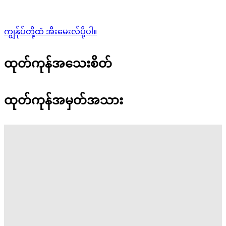
ကျွန်ုပ်တို့ထံ အီးမေးလ်ပို့ပါ။
ထုတ်ကုန်အသေးစိတ်
ထုတ်ကုန်အမှတ်အသား