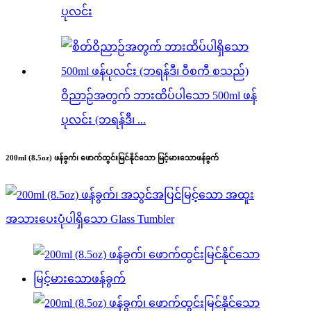
ပုလင်း
ဝိညာဉ်အတွက် ဘားထိပ်ပါသော 500ml ဖန်
ပုလင်း (ဘရန်ဒီ၊ ...
200ml (8.5oz) ဖန်ခွက်၊ ဖောက်ထွင်းမြင်နိုင်သော မြင့်မားသောဖန်ခွက်