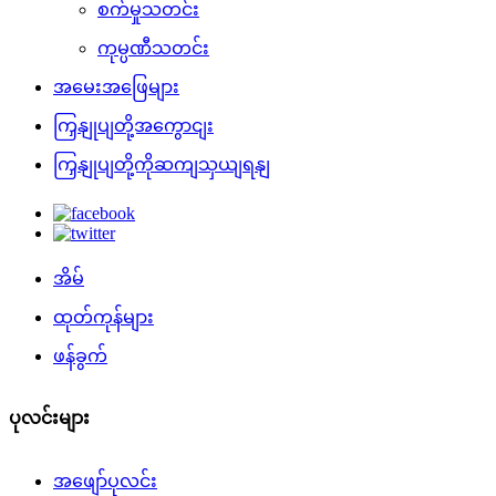
စက်မှုသတင်း
ကုမ္ပဏီသတင်း
အမေးအဖြေများ
ကြှနျုပျတို့အကွောငျး
ကြှနျုပျတို့ကိုဆကျသှယျရနျ
အိမ်
ထုတ်ကုန်များ
ဖန်ခွက်
ပုလင်းများ
အဖျော်ပုလင်း