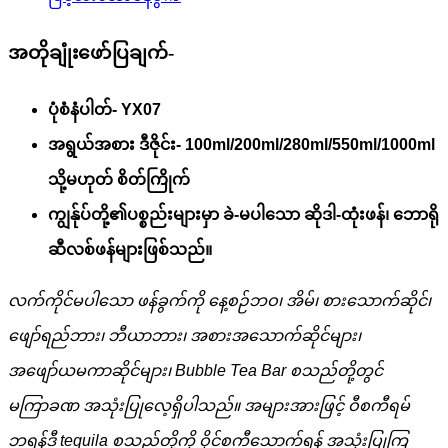
အတိုချုံးဖော်ပြချက်-
ပုံစံနံပါတ်- YX07
အရွယ်အစား ဒီဇိုင်း- 100ml/200ml/280ml/550ml/1000ml
သို့မဟုတ် စိတ်ကြိုက်
ကျွန်ုပ်တို့၏ပစ္စည်းများမှာ ခဲ-မပါသော ဆိုဒါ-ထုံးဖန်၊ ဘောရို
ဆီလစ်ဖန်များဖြစ်သည်။
လက်ကိုင်မပါသော ဖန်ခွက်ကို နေ့စဉ်ဘဝ၊ အိမ်၊ စားသောက်ဆိုင်၊
ဖျော်ရည်ဘား၊ ဘီယာဘား၊ အစားအသောက်ဆိုင်များ၊
အဖျော်ယမကာဆိုင်များ၊ Bubble Tea Bar စသည်တို့တွင်
မကြာခဏ အသုံးပြုလေ့ရှိပါသည်။ အများအားဖြင့် ဝီစကီရမ်
ဘရန်ဒီ tequila စသည်တို့ကို ဝိုင်စကီသောက်ရန် အသုံးပြုကြ