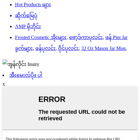
Hot Products များ
ဆိုက်မြေပုံ
AMP မိုဘိုင်း
Frosted Cosmetic အိုးများ
,
ဗော့ဒ်ကာပုလင်း
,
ဖန် Pint Jar
ခွက်များ
,
ဖန်ပုလင်း
,
ဝိုင်ပုလင်း
,
32 Oz Mason Jar Mug
,
အီးမေးလ်ပို။ ပါ
x