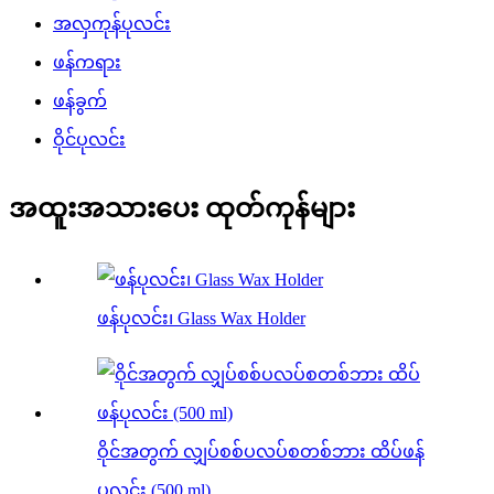
အလှကုန်ပုလင်း
ဖန်ကရား
ဖန်ခွက်
ဝိုင်ပုလင်း
အထူးအသားပေး ထုတ်ကုန်များ
ဖန်ပုလင်း၊ Glass Wax Holder
ဝိုင်အတွက် လျှပ်စစ်ပလပ်စတစ်ဘား ထိပ်ဖန်
ပုလင်း (500 ml)